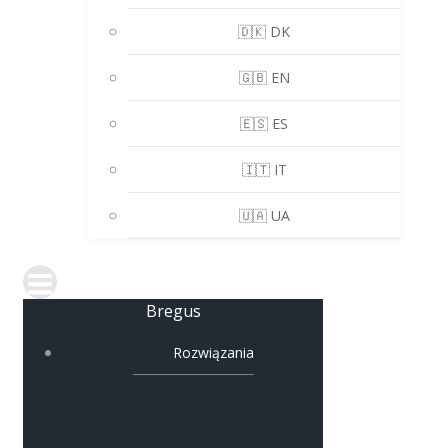
🇩🇰 DK
🇬🇧 EN
🇪🇸 ES
🇮🇹 IT
🇺🇦 UA
Bregus
Rozwiązania