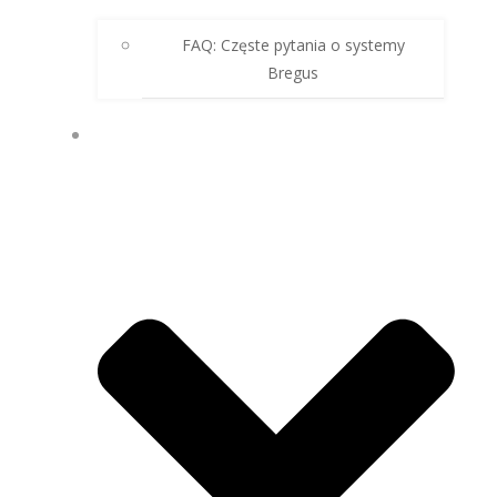
FAQ: Częste pytania o systemy
Bregus
🇵🇱 PL