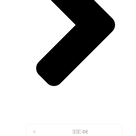
🇩🇪 DE