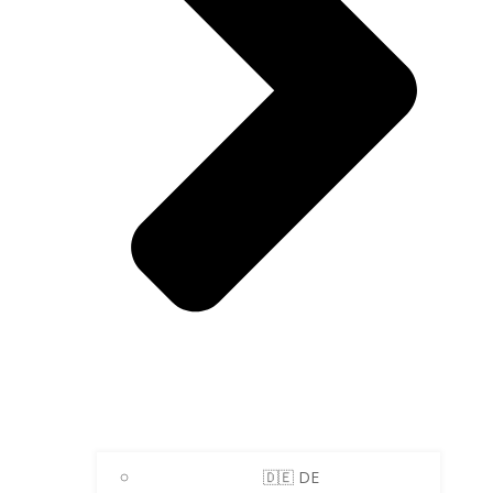
🇩🇪 DE