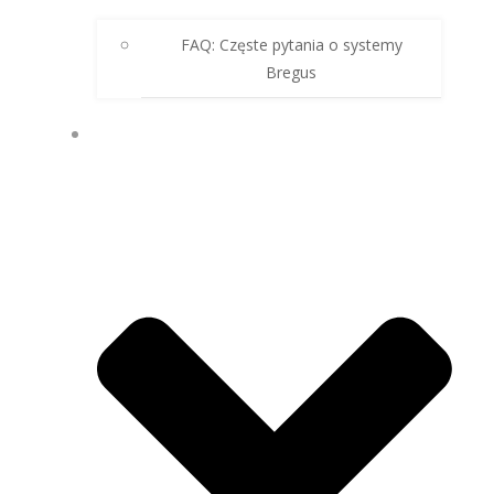
FAQ: Częste pytania o systemy
Bregus
🇵🇱 PL