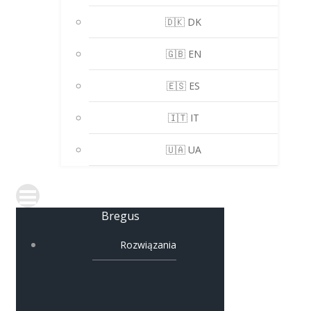
🇩🇰 DK
🇬🇧 EN
🇪🇸 ES
🇮🇹 IT
🇺🇦 UA
Bregus
Rozwiązania